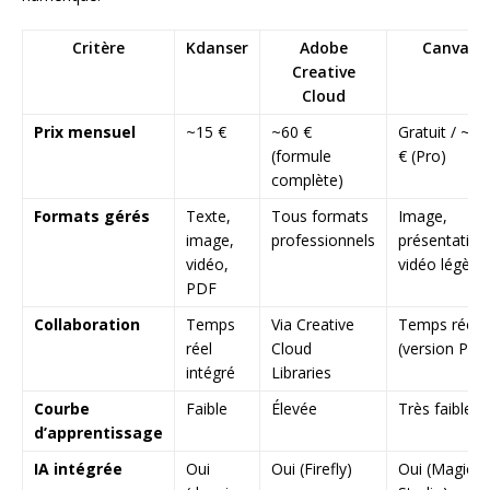
Critère
Kdanser
Adobe
Canva
Creative
Cloud
Prix mensuel
~15 €
~60 €
Gratuit / ~13
(formule
€ (Pro)
complète)
Formats gérés
Texte,
Tous formats
Image,
image,
professionnels
présentation
vidéo,
vidéo légère
PDF
Collaboration
Temps
Via Creative
Temps réel
réel
Cloud
(version Pro)
intégré
Libraries
Courbe
Faible
Élevée
Très faible
d’apprentissage
IA intégrée
Oui
Oui (Firefly)
Oui (Magic