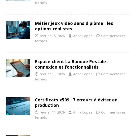
fermés
Métier jeux vidéo sans diplôme : les
options réalistes
février 15, 2026
Anna Lopez
Commentaires
fermés
Espace client La Banque Postale :
connexion et fonctionnalités
février 13, 2026
Anna Lopez
Commentaires
fermés
Certificats x509 : 7 erreurs à éviter en
production
février 11, 2026
Anna Lopez
Commentaires
fermés