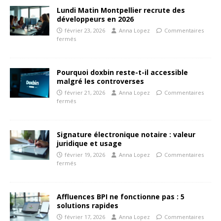
Lundi Matin Montpellier recrute des
développeurs en 2026
février 23, 2026
Anna Lopez
Commentaires
fermés
Pourquoi doxbin reste-t-il accessible
malgré les controverses
février 21, 2026
Anna Lopez
Commentaires
fermés
Signature électronique notaire : valeur
juridique et usage
février 19, 2026
Anna Lopez
Commentaires
fermés
Affluences BPI ne fonctionne pas : 5
solutions rapides
février 17, 2026
Anna Lopez
Commentaires