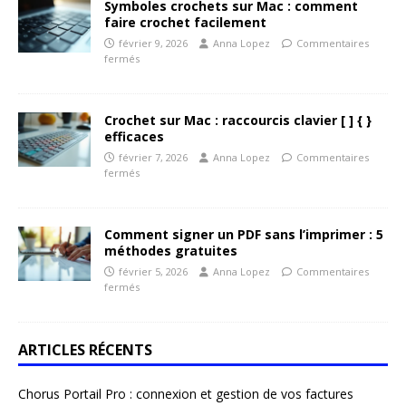
Symboles crochets sur Mac : comment
faire crochet facilement
février 9, 2026
Anna Lopez
Commentaires
fermés
Crochet sur Mac : raccourcis clavier [ ] { }
efficaces
février 7, 2026
Anna Lopez
Commentaires
fermés
Comment signer un PDF sans l’imprimer : 5
méthodes gratuites
février 5, 2026
Anna Lopez
Commentaires
fermés
ARTICLES RÉCENTS
Chorus Portail Pro : connexion et gestion de vos factures